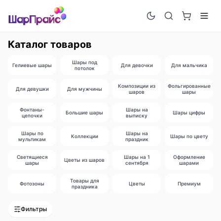
Каталог товаров
Шары под
Гелиевые шары
Для девочки
Для мальчика
потолок
Композиции из
Фольгированные
Для девушки
Для мужчины
шаров
шары
Фонтаны-
Шары на
Большие шары
Шары цифры
цепочки
выписку
Шары по
Шары на
Коллекции
Шары по цвету
мультикам
праздник
Светящиеся
Шары на 1
Оформление
Цветы из шаров
шары
сентября
шарами
Товары для
Фотозоны
Цветы
Премиум
праздника
Фильтры