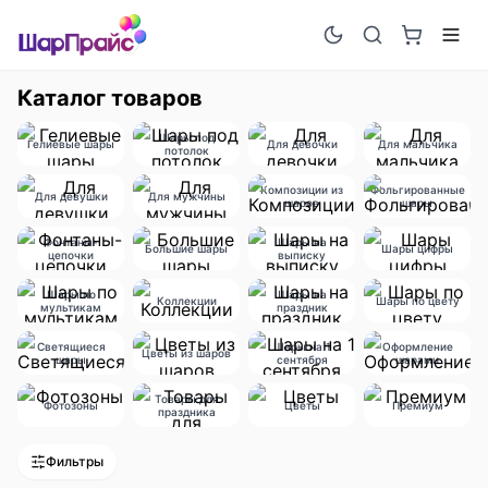
Каталог товаров
Шары под
Гелиевые шары
Для девочки
Для мальчика
потолок
Композиции из
Фольгированные
Для девушки
Для мужчины
шаров
шары
Фонтаны-
Шары на
Большие шары
Шары цифры
цепочки
выписку
Шары по
Шары на
Коллекции
Шары по цвету
мультикам
праздник
Светящиеся
Шары на 1
Оформление
Цветы из шаров
шары
сентября
шарами
Товары для
Фотозоны
Цветы
Премиум
праздника
Фильтры