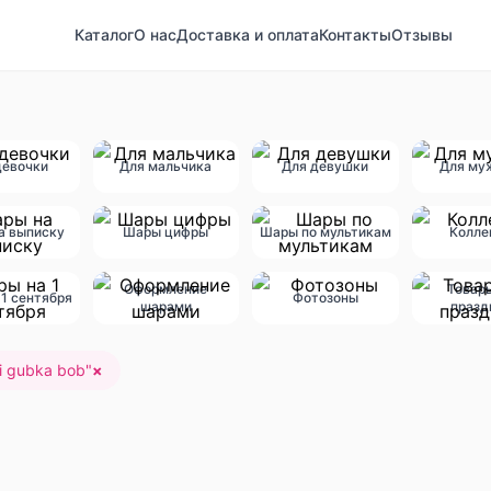
Каталог
О нас
Доставка и оплата
Контакты
Отзывы
девочки
Для мальчика
Для девушки
Для му
а выписку
Шары цифры
Шары по мультикам
Колле
Оформление
Товар
1 сентября
Фотозоны
шарами
празд
ki gubka bob
"
×