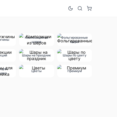
Композиции из
Фольгированные
жчины
шаров
шары
кции
Шары на праздник
Шары по цвету
ы для
Цветы
Премиум
ника