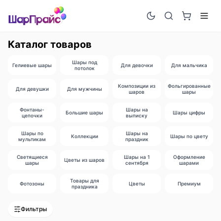
Каталог товаров
Шары под
Гелиевые шары
Для девочки
Для мальчика
потолок
Композиции из
Фольгированные
Для девушки
Для мужчины
шаров
шары
Фонтаны-
Шары на
Большие шары
Шары цифры
цепочки
выписку
Шары по
Шары на
Коллекции
Шары по цвету
мультикам
праздник
Светящиеся
Шары на 1
Оформление
Цветы из шаров
шары
сентября
шарами
Товары для
Фотозоны
Цветы
Премиум
праздника
Фильтры