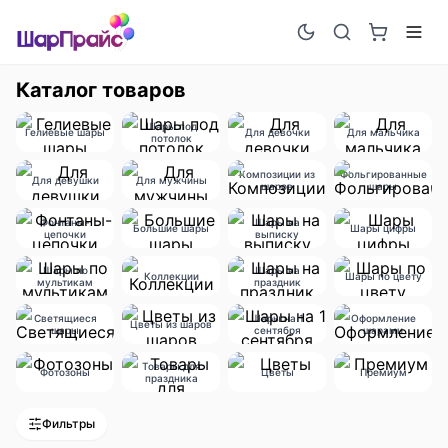
Каталог товаров
Шары под
Гелиевые шары
Для девочки
Для мальчика
потолок
Композиции из
Фольгированные
Для девушки
Для мужчины
шаров
шары
Фонтаны-
Шары на
Большие шары
Шары цифры
цепочки
выписку
Шары по
Шары на
Коллекции
Шары по цвету
мультикам
праздник
Светящиеся
Шары на 1
Оформление
Цветы из шаров
шары
сентября
шарами
Товары для
Фотозоны
Цветы
Премиум
праздника
Фильтры